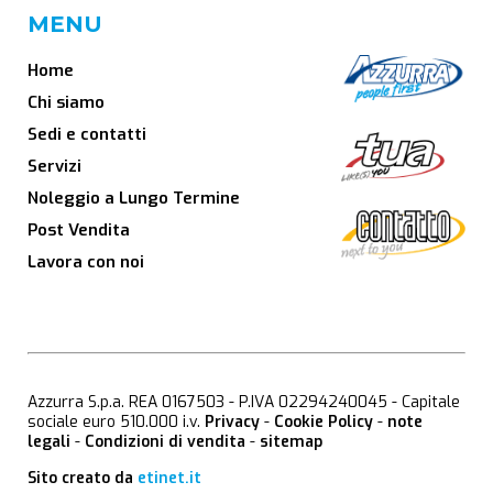
MENU
Home
Chi siamo
Sedi e contatti
Servizi
Noleggio a Lungo Termine
Post Vendita
Lavora con noi
Azzurra S.p.a. REA 0167503 - P.IVA 02294240045 - Capitale
sociale euro 510.000 i.v.
Privacy
-
Cookie Policy
-
note
legali
-
Condizioni di vendita
-
sitemap
Sito creato da
etinet.it