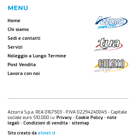
MENU
Home
Chi siamo
Sedi e contatti
Servizi
Noleggio a Lungo Termine
Post Vendita
Lavora con noi
Azzurra S.p.a. REA 0167503 - P.IVA 02294240045 - Capitale
sociale euro 510.000 i.v.
Privacy
-
Cookie Policy
-
note
legali
-
Condizioni di vendita
-
sitemap
Sito creato da
etinet.it