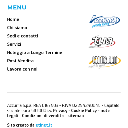
MENU
Home
Chi siamo
Sedi e contatti
Servizi
Noleggio a Lungo Termine
Post Vendita
Lavora con noi
Azzurra S.p.a. REA 0167503 - P.IVA 02294240045 - Capitale
sociale euro 510.000 i.v.
Privacy
-
Cookie Policy
-
note
legali
-
Condizioni di vendita
-
sitemap
Sito creato da
etinet.it