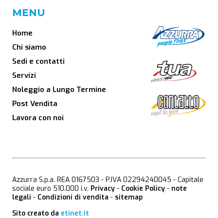
MENU
Home
Chi siamo
Sedi e contatti
Servizi
Noleggio a Lungo Termine
Post Vendita
Lavora con noi
Azzurra S.p.a. REA 0167503 - P.IVA 02294240045 - Capitale
sociale euro 510.000 i.v.
Privacy
-
Cookie Policy
-
note
legali
-
Condizioni di vendita
-
sitemap
Sito creato da
etinet.it