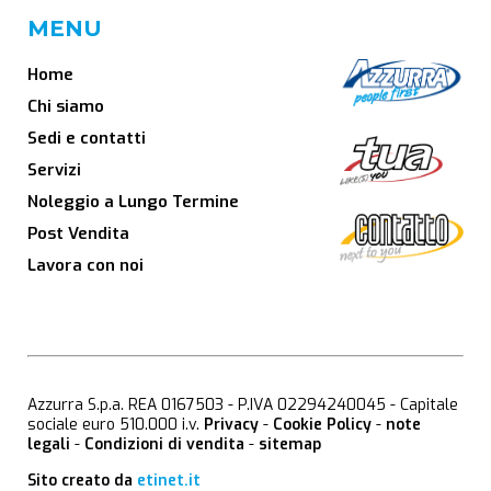
MENU
Home
Chi siamo
Sedi e contatti
Servizi
Noleggio a Lungo Termine
Post Vendita
Lavora con noi
Azzurra S.p.a. REA 0167503 - P.IVA 02294240045 - Capitale
sociale euro 510.000 i.v.
Privacy
-
Cookie Policy
-
note
legali
-
Condizioni di vendita
-
sitemap
Sito creato da
etinet.it