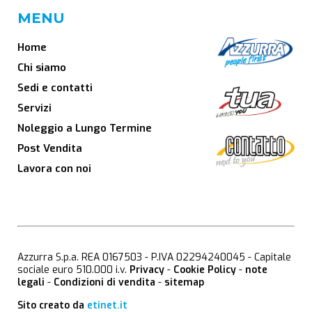
MENU
Home
Chi siamo
Sedi e contatti
Servizi
Noleggio a Lungo Termine
Post Vendita
Lavora con noi
Azzurra S.p.a. REA 0167503 - P.IVA 02294240045 - Capitale
sociale euro 510.000 i.v.
Privacy
-
Cookie Policy
-
note
legali
-
Condizioni di vendita
-
sitemap
Sito creato da
etinet.it