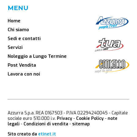
MENU
Home
Chi siamo
Sedi e contatti
Servizi
Noleggio a Lungo Termine
Post Vendita
Lavora con noi
Azzurra S.p.a. REA 0167503 - P.IVA 02294240045 - Capitale
sociale euro 510.000 i.v.
Privacy
-
Cookie Policy
-
note
legali
-
Condizioni di vendita
-
sitemap
Sito creato da
etinet.it