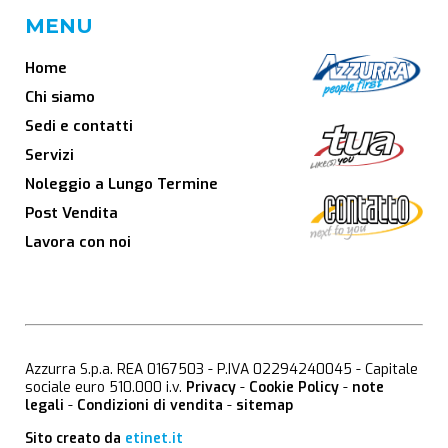
MENU
Home
Chi siamo
Sedi e contatti
Servizi
Noleggio a Lungo Termine
Post Vendita
Lavora con noi
Azzurra S.p.a. REA 0167503 - P.IVA 02294240045 - Capitale
sociale euro 510.000 i.v.
Privacy
-
Cookie Policy
-
note
legali
-
Condizioni di vendita
-
sitemap
Sito creato da
etinet.it