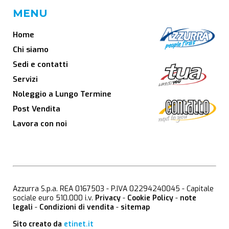
MENU
Home
Chi siamo
Sedi e contatti
Servizi
Noleggio a Lungo Termine
Post Vendita
Lavora con noi
Azzurra S.p.a. REA 0167503 - P.IVA 02294240045 - Capitale
sociale euro 510.000 i.v.
Privacy
-
Cookie Policy
-
note
legali
-
Condizioni di vendita
-
sitemap
Sito creato da
etinet.it