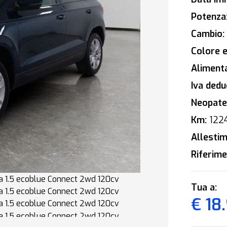
Potenza
Cambio:
Colore e
Alimenta
Iva deduc
Neopaten
Km:
122
Allestim
Riferime
Tua a:
€ 18