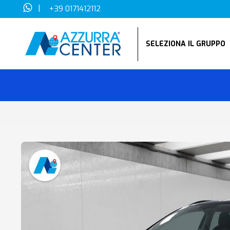
|
+39 0171412112
SELEZIONA IL GRUPP