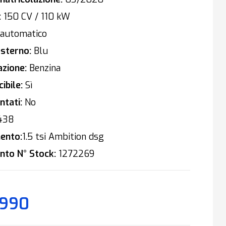
:
150 CV / 110 kW
automatico
sterno:
Blu
zione:
Benzina
ibile:
Sì
tati:
No
438
ento:
1.5 tsi Ambition dsg
nto N° Stock:
1272269
.990