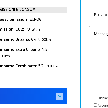
MISSIONI E CONSUMI
lasse emissioni:
EURO6
missioni CO2:
119
g/km
onsumo Urbano:
6.4
l/100km
onsumo Extra Urbano:
4.5
/100km
onsumo Combinato:
5.2
l/100km
Dichiar
Acconse