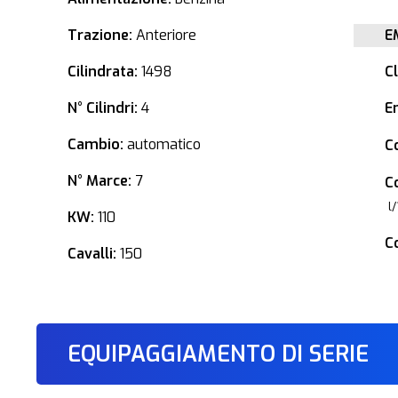
Trazione:
Anteriore
E
Cilindrata:
1498
C
N° Cilindri:
4
E
Cambio:
automatico
C
N° Marce:
7
C
l
KW:
110
C
Cavalli:
150
EQUIPAGGIAMENTO DI SERIE