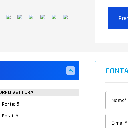
Pre
CONTA
ORPO VETTURA
° Porte:
5
 Posti:
5