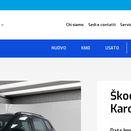
O
Chi siamo
Sedi e contatti
Serviz
NUOVO
KM0
USATO
Ško
Kar
Data Imm