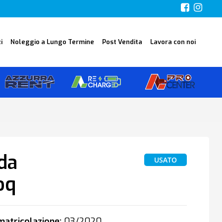
i
Noleggio a Lungo Termine
Post Vendita
Lavora con noi
da
USATO
oq
atricolazione:
03/2020