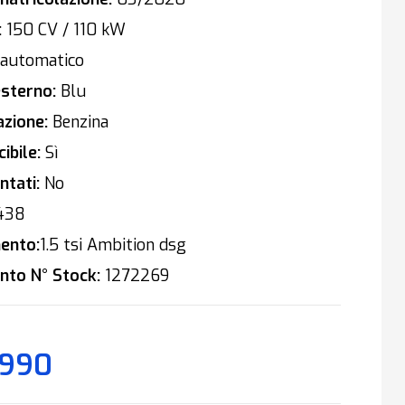
:
150 CV / 110 kW
automatico
sterno:
Blu
zione:
Benzina
ibile:
Sì
tati:
No
438
ento:
1.5 tsi Ambition dsg
nto N° Stock:
1272269
.990