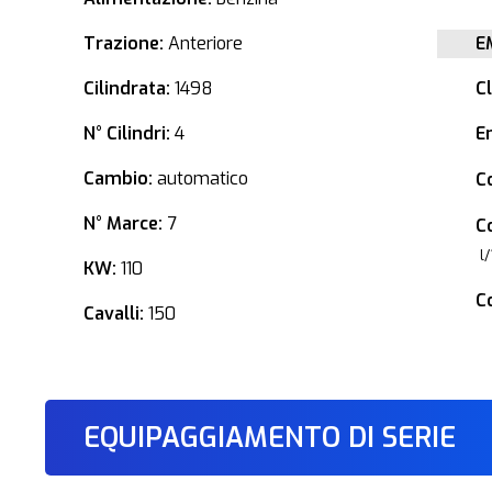
Trazione:
Anteriore
E
Cilindrata:
1498
C
N° Cilindri:
4
E
Cambio:
automatico
C
N° Marce:
7
C
l
KW:
110
C
Cavalli:
150
EQUIPAGGIAMENTO DI SERIE