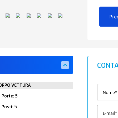
Pre
CONTA
ORPO VETTURA
° Porte:
5
 Posti:
5