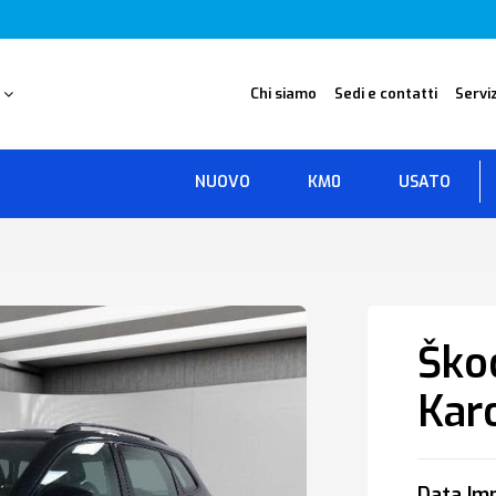
O
Chi siamo
Sedi e contatti
Serviz
NUOVO
KM0
USATO
Ško
Kar
Data Imm