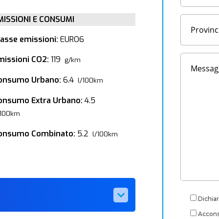
MISSIONI E CONSUMI
lasse emissioni:
EURO6
missioni CO2:
119
g/km
onsumo Urbano:
6.4
l/100km
onsumo Extra Urbano:
4.5
/100km
onsumo Combinato:
5.2
l/100km
Dichiar
Acconse