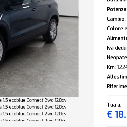
Potenza
Cambio:
Colore e
Alimenta
Iva deduc
Neopaten
Km:
122
Allestim
Riferime
Tua a:
€ 18