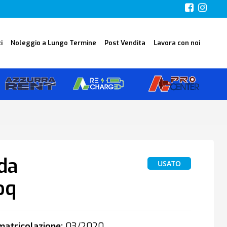
i
Noleggio a Lungo Termine
Post Vendita
Lavora con noi
da
USATO
oq
atricolazione:
03/2020