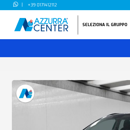
|
+39 0171412112
SELEZIONA IL GRUPP