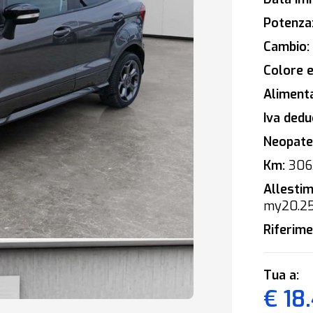
Potenza
Cambio:
Colore e
Alimenta
Iva deduc
Neopaten
Km:
306
Allestim
my20.2
Riferime
Tua a:
€ 18