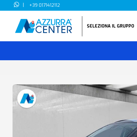
|
+39 0171412112
SELEZIONA IL GRUPP