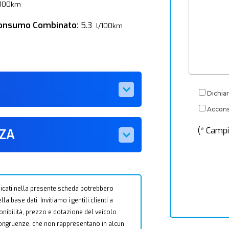
/100km
onsumo Combinato:
5.3
l/100km
Dichiar
Acconse
(* Campi
ZZA
 indicati nella presente scheda potrebbero
a base dati. Invitiamo i gentili clienti a
ponibilità, prezzo e dotazione del veicolo.
ncongruenze, che non rappresentano in alcun