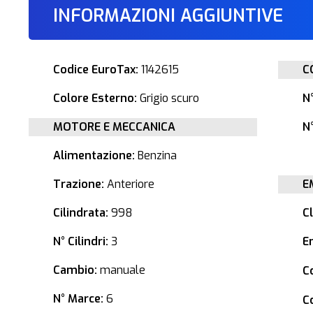
INFORMAZIONI AGGIUNTIVE
Codice EuroTax:
1142615
C
Colore Esterno:
Grigio scuro
N
MOTORE E MECCANICA
N°
Alimentazione:
Benzina
Trazione:
Anteriore
E
Cilindrata:
998
C
N° Cilindri:
3
E
Cambio:
manuale
C
N° Marce:
6
C