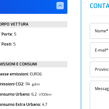
CONTA
ORPO VETTURA
° Porte:
5
 Posti:
5
MISSIONI E CONSUMI
lasse emissioni:
EURO6
missioni CO2:
114
g/km
onsumo Urbano:
6.2
l/100km
onsumo Extra Urbano:
4.7