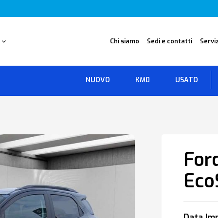
O
Chi siamo
Sedi e contatti
Serviz
NUOVO
KM0
USATO
For
Eco
Data Imm