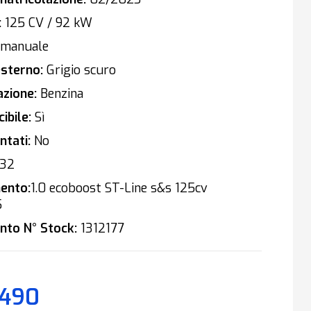
:
125 CV / 92 kW
manuale
sterno:
Grigio scuro
zione:
Benzina
ibile:
Sì
tati:
No
32
ento:
1.0 ecoboost ST-Line s&s 125cv
5
nto N° Stock:
1312177
.490