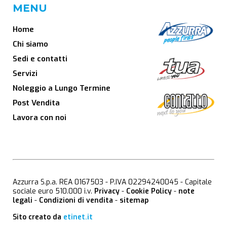
MENU
Home
Chi siamo
Sedi e contatti
Servizi
Noleggio a Lungo Termine
Post Vendita
Lavora con noi
Azzurra S.p.a. REA 0167503 - P.IVA 02294240045 - Capitale
sociale euro 510.000 i.v.
Privacy
-
Cookie Policy
-
note
legali
-
Condizioni di vendita
-
sitemap
Sito creato da
etinet.it