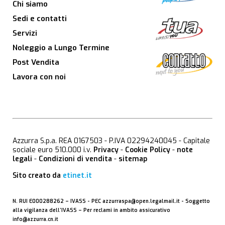
Chi siamo
Sedi e contatti
Servizi
Noleggio a Lungo Termine
Post Vendita
Lavora con noi
Azzurra S.p.a. REA 0167503 - P.IVA 02294240045 - Capitale
sociale euro 510.000 i.v.
Privacy
-
Cookie Policy
-
note
legali
-
Condizioni di vendita
-
sitemap
Sito creato da
etinet.it
N. RUI E000288262 –
IVASS
- PEC
azzurraspa@open.legalmail.it
- Soggetto
alla vigilanza dell’IVASS – Per reclami in ambito assicurativo
info@azzurra.cn.it