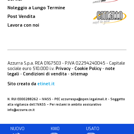
Noleggio a Lungo Termine
Post Vendita
Lavora con noi
Azzurra S.p.a. REA 0167503 - P.IVA 02294240045 - Capitale
sociale euro 510.000 i.v.
Privacy
-
Cookie Policy
-
note
legali
-
Condizioni di vendita
-
sitemap
Sito creato da
etinet.it
N. RUI E000288262 –
IVASS
- PEC
azzurraspa@open.legalmail.it
- Soggetto
alla vigilanza dell’IVASS – Per reclami in ambito assicurativo
info@azzurra.cn.it
NUOVO
KM0
USATO