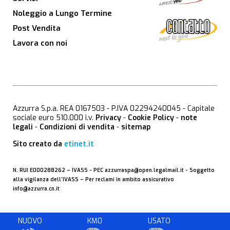
Noleggio a Lungo Termine
Post Vendita
Lavora con noi
Azzurra S.p.a. REA 0167503 - P.IVA 02294240045 - Capitale
sociale euro 510.000 i.v.
Privacy
-
Cookie Policy
-
note
legali
-
Condizioni di vendita
-
sitemap
Sito creato da
etinet.it
N. RUI E000288262 –
IVASS
- PEC
azzurraspa@open.legalmail.it
- Soggetto
alla vigilanza dell’IVASS – Per reclami in ambito assicurativo
info@azzurra.cn.it
NUOVO
KM0
USATO