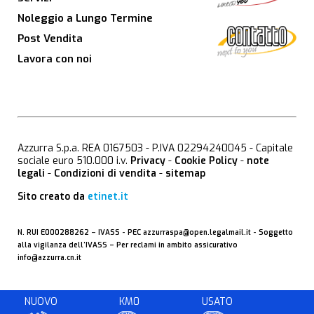
Noleggio a Lungo Termine
Post Vendita
Lavora con noi
Azzurra S.p.a. REA 0167503 - P.IVA 02294240045 - Capitale
sociale euro 510.000 i.v.
Privacy
-
Cookie Policy
-
note
legali
-
Condizioni di vendita
-
sitemap
Sito creato da
etinet.it
N. RUI E000288262 –
IVASS
- PEC
azzurraspa@open.legalmail.it
- Soggetto
alla vigilanza dell’IVASS – Per reclami in ambito assicurativo
info@azzurra.cn.it
NUOVO
KM0
USATO