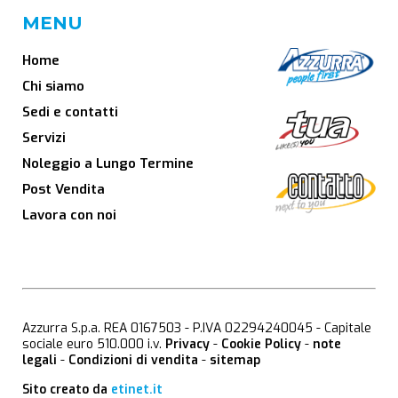
MENU
Home
Chi siamo
Sedi e contatti
Servizi
Noleggio a Lungo Termine
Post Vendita
Lavora con noi
Azzurra S.p.a. REA 0167503 - P.IVA 02294240045 - Capitale
sociale euro 510.000 i.v.
Privacy
-
Cookie Policy
-
note
legali
-
Condizioni di vendita
-
sitemap
Sito creato da
etinet.it