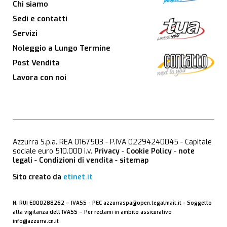
Chi siamo
Sedi e contatti
Servizi
Noleggio a Lungo Termine
Post Vendita
Lavora con noi
Azzurra S.p.a. REA 0167503 - P.IVA 02294240045 - Capitale
sociale euro 510.000 i.v.
Privacy
-
Cookie Policy
-
note
legali
-
Condizioni di vendita
-
sitemap
Sito creato da
etinet.it
N. RUI E000288262 –
IVASS
- PEC
azzurraspa@open.legalmail.it
- Soggetto
alla vigilanza dell’IVASS – Per reclami in ambito assicurativo
info@azzurra.cn.it