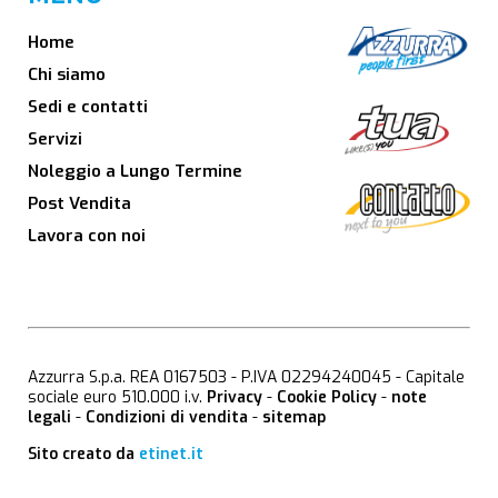
Home
Chi siamo
Sedi e contatti
Servizi
Noleggio a Lungo Termine
Post Vendita
Lavora con noi
Azzurra S.p.a. REA 0167503 - P.IVA 02294240045 - Capitale
sociale euro 510.000 i.v.
Privacy
-
Cookie Policy
-
note
legali
-
Condizioni di vendita
-
sitemap
Sito creato da
etinet.it