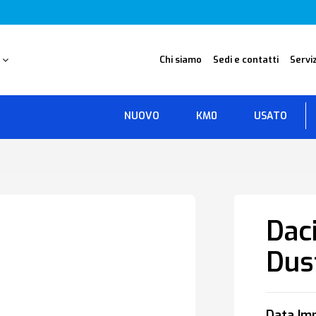
O
Chi siamo
Sedi e contatti
Serviz
NUOVO
KM0
USATO
Dac
Dus
Data Imm