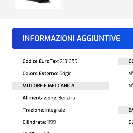
INFORMAZIONI AGGIUNTIVE
Codice EuroTax:
2131659
C
Colore Esterno:
Grigio
N
MOTORE E MECCANICA
N°
Alimentazione:
Benzina
Trazione:
Integrale
E
Cilindrata:
1199
C