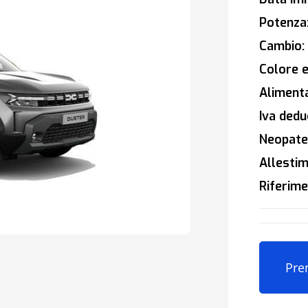
Potenza
Cambio:
Colore e
Alimenta
Iva deduc
Neopaten
Allestim
Riferime
Pre