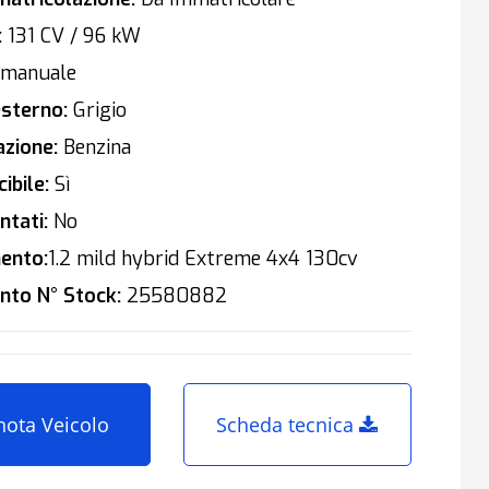
:
131 CV / 96 kW
manuale
sterno:
Grigio
zione:
Benzina
ibile:
Sì
tati:
No
ento:
1.2 mild hybrid Extreme 4x4 130cv
nto N° Stock:
25580882
nota Veicolo
Scheda tecnica