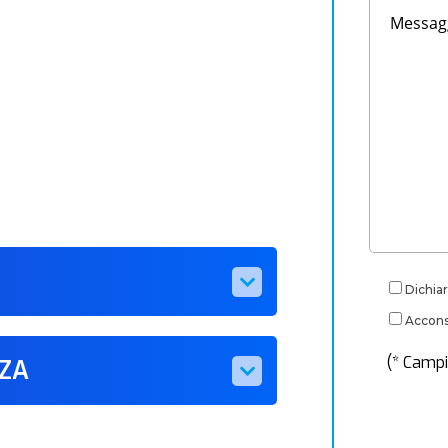
Dichiar
Acconse
(* Campi
ZZA