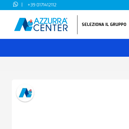
|
+39 0171412112
SELEZIONA IL GRUPP