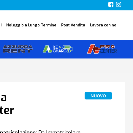
i
Noleggio a Lungo Termine
Post Vendita
Lavora con noi
ia
NUOVO
ter
atricolazione:
Da Immatricolare