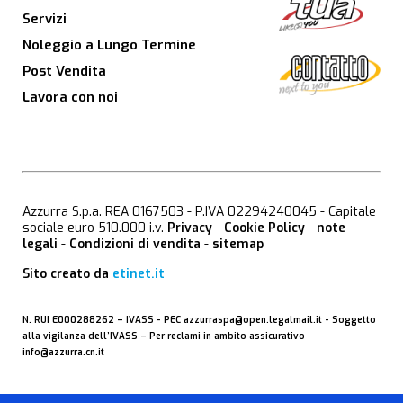
Servizi
Noleggio a Lungo Termine
Post Vendita
Lavora con noi
Azzurra S.p.a. REA 0167503 - P.IVA 02294240045 - Capitale
sociale euro 510.000 i.v.
Privacy
-
Cookie Policy
-
note
legali
-
Condizioni di vendita
-
sitemap
Sito creato da
etinet.it
N. RUI E000288262 –
IVASS
- PEC
azzurraspa@open.legalmail.it
- Soggetto
alla vigilanza dell’IVASS – Per reclami in ambito assicurativo
info@azzurra.cn.it