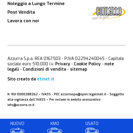
Noleggio a Lungo Termine
Post Vendita
Lavora con noi
Azzurra S.p.a. REA 0167503 - P.IVA 02294240045 - Capitale
sociale euro 510.000 i.v.
Privacy
-
Cookie Policy
-
note
legali
-
Condizioni di vendita
-
sitemap
Sito creato da
etinet.it
N. RUI E000288262 –
IVASS
- PEC
azzurraspa@open.legalmail.it
- Soggetto
alla vigilanza dell’IVASS – Per reclami in ambito assicurativo
info@azzurra.cn.it
NUOVO
KM0
USATO