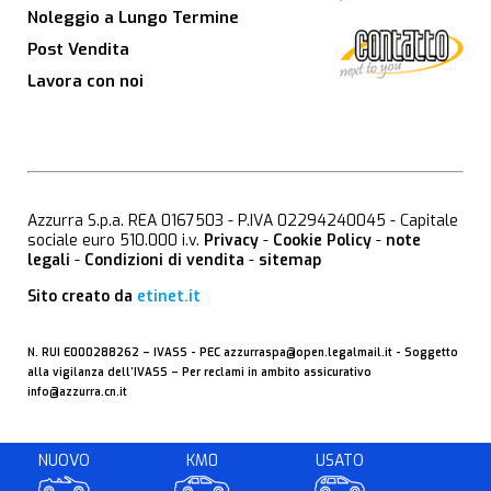
Noleggio a Lungo Termine
Post Vendita
Lavora con noi
Azzurra S.p.a. REA 0167503 - P.IVA 02294240045 - Capitale
sociale euro 510.000 i.v.
Privacy
-
Cookie Policy
-
note
legali
-
Condizioni di vendita
-
sitemap
Sito creato da
etinet.it
N. RUI E000288262 –
IVASS
- PEC
azzurraspa@open.legalmail.it
- Soggetto
alla vigilanza dell’IVASS – Per reclami in ambito assicurativo
info@azzurra.cn.it
NUOVO
KM0
USATO