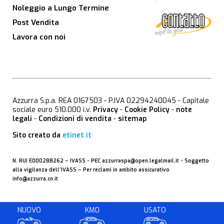
Noleggio a Lungo Termine
Post Vendita
Lavora con noi
Azzurra S.p.a. REA 0167503 - P.IVA 02294240045 - Capitale
sociale euro 510.000 i.v.
Privacy
-
Cookie Policy
-
note
legali
-
Condizioni di vendita
-
sitemap
Sito creato da
etinet.it
N. RUI E000288262 –
IVASS
- PEC
azzurraspa@open.legalmail.it
- Soggetto
alla vigilanza dell’IVASS – Per reclami in ambito assicurativo
info@azzurra.cn.it
NUOVO
KM0
USATO