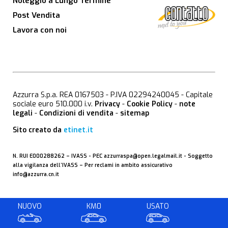
Noleggio a Lungo Termine
Post Vendita
Lavora con noi
Azzurra S.p.a. REA 0167503 - P.IVA 02294240045 - Capitale
sociale euro 510.000 i.v.
Privacy
-
Cookie Policy
-
note
legali
-
Condizioni di vendita
-
sitemap
Sito creato da
etinet.it
N. RUI E000288262 –
IVASS
- PEC
azzurraspa@open.legalmail.it
- Soggetto
alla vigilanza dell’IVASS – Per reclami in ambito assicurativo
info@azzurra.cn.it
NUOVO
KM0
USATO