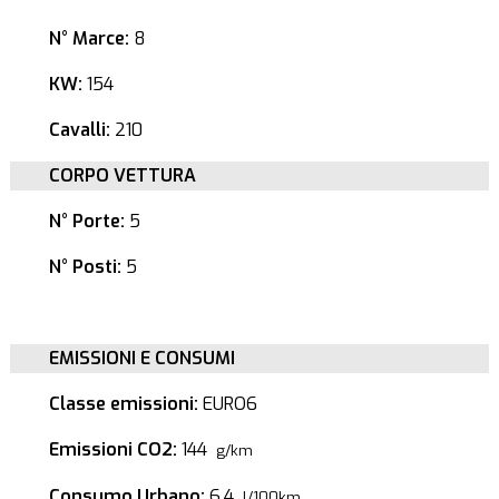
N° Marce:
8
KW:
154
Cavalli:
210
CORPO VETTURA
N° Porte:
5
N° Posti:
5
EMISSIONI E CONSUMI
Classe emissioni:
EURO6
Emissioni CO2:
144
g/km
Consumo Urbano:
6.4
l/100km