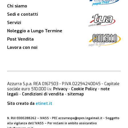
Chi siamo
Sedi e contatti
Servizi
Noleggio a Lungo Termine
Post Vendita
Lavora con noi
Azzurra S.p.a. REA 0167503 - P.IVA 02294240045 - Capitale
sociale euro 510.000 i.v.
Privacy
-
Cookie Policy
-
note
legali
-
Condizioni di vendita
-
sitemap
Sito creato da
etinet.it
N. RUI E000288262 –
IVASS
- PEC
azzurraspa@open.legalmail.it
- Soggetto
alla vigilanza dell’IVASS – Per reclami in ambito assicurativo