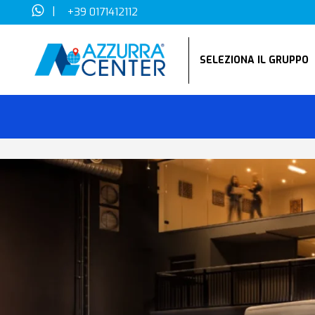
|
+39 0171412112
SELEZIONA IL GRUPP