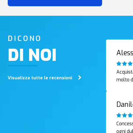
DICONO
DI NOI
Ales
Acquist
Visualizza tutte le recensioni
molto d
Danil
Concessi
ogni du