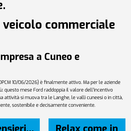
e.
un veicolo commerciale
 impresa a Cuneo e
li (DPCM 10/06/2026) è finalmente attivo. Ma per le aziende
iù: questo mese Ford raddoppia il valore dell’incentivo
attività si muova tra le Langhe, le valli cuneesi o in città,
iente, sostenibile e decisamente conveniente.
ensieri…
Relax come in