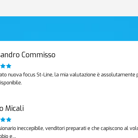
sandro Commisso
ato nuova focus St-Line, la mia valutazione è assolutamente p
isponibile.
o Micali
onario ineccepibile, venditori preparati e che capiscono al vol
bbio e…