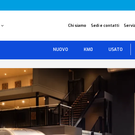
O
Chi siamo
Sedi e contatti
Serviz
NUOVO
KM0
USATO