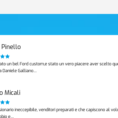
 Pinello
ato un bel Ford custom,e stato un vero piacere aver scelto que
 a Daniele Galliano…
o Micali
onario ineccepibile, venditori preparati e che capiscono al vol
bbio e…