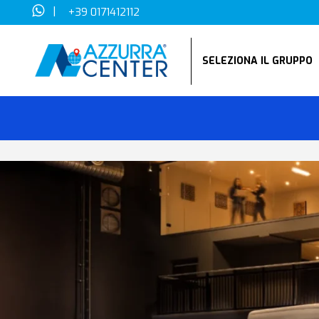
|
+39 0171412112
SELEZIONA IL GRUPP