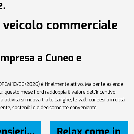
e.
un veicolo commerciale
 impresa a Cuneo e
li (DPCM 10/06/2026) è finalmente attivo. Ma per le aziende
iù: questo mese Ford raddoppia il valore dell’incentivo
attività si muova tra le Langhe, le valli cuneesi o in città,
iente, sostenibile e decisamente conveniente.
ensieri…
Relax come in