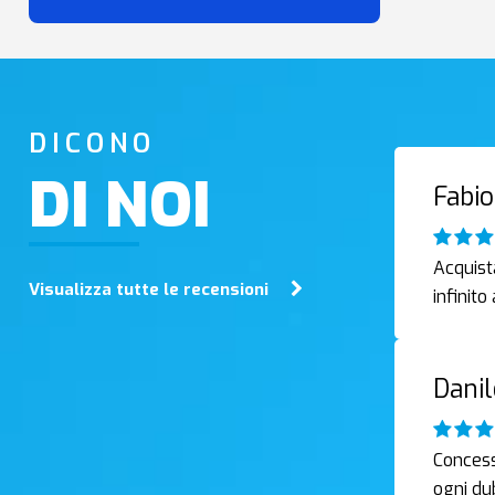
DICONO
DI NOI
Fabio
Acquist
Visualizza tutte le recensioni
infinito
Danil
Concessi
ogni du