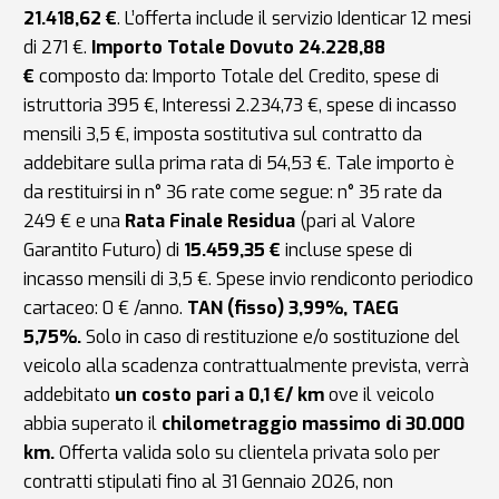
21.418,62 €
. L’offerta include il servizio Identicar 12 mesi
di 271 €.
Importo Totale Dovuto 24.228,88
€
composto da: Importo Totale del Credito, spese di
istruttoria 395 €, Interessi 2.234,73 €, spese di incasso
mensili 3,5 €, imposta sostitutiva sul contratto da
addebitare sulla prima rata di 54,53 €. Tale importo è
da restituirsi in n° 36 rate come segue: n° 35 rate da
249 € e una
Rata Finale Residua
(pari al Valore
Garantito Futuro) di
15.459,35 €
incluse spese di
incasso mensili di 3,5 €. Spese invio rendiconto periodico
cartaceo: 0 € /anno.
TAN (fisso) 3,99%, TAEG
5,75%.
Solo in caso di restituzione e/o sostituzione del
veicolo alla scadenza contrattualmente prevista, verrà
addebitato
un costo pari a 0,1 €/ km
ove il veicolo
abbia superato il
chilometraggio massimo di 30.000
km.
Offerta valida solo su clientela privata solo per
contratti stipulati fino al 31 Gennaio 2026, non