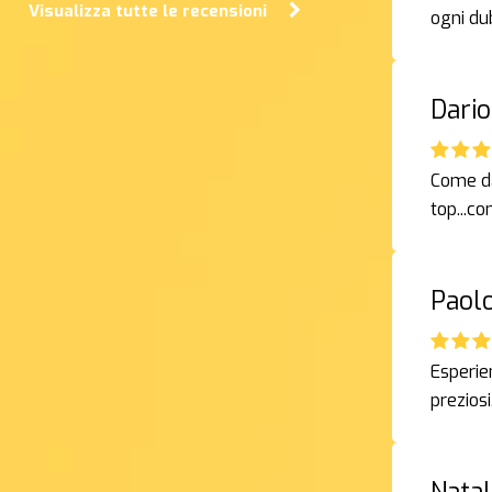
Visualizza tutte le recensioni
ogni du
Dario
Come da 
top...c
Paolo
Esperien
prezios