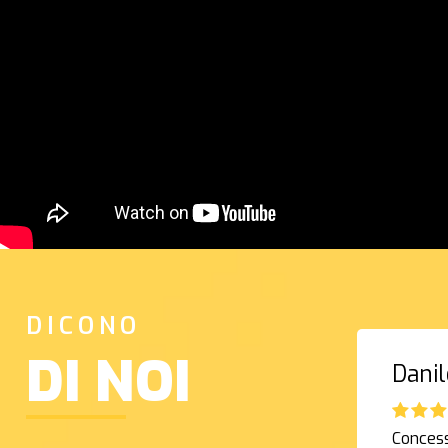
DICONO
DI NOI
Danil
Concessi