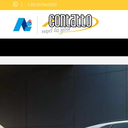
|
+39 0171415511