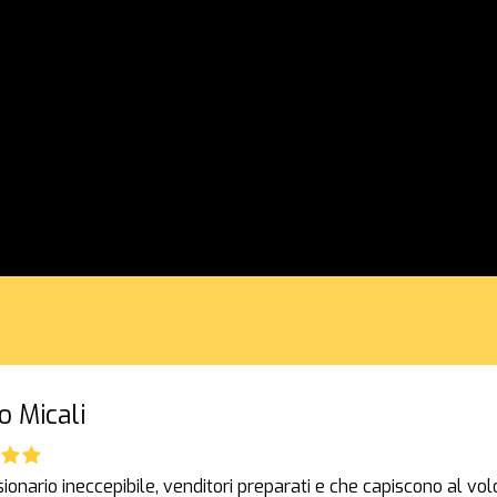
o Micali
onario ineccepibile, venditori preparati e che capiscono al vol