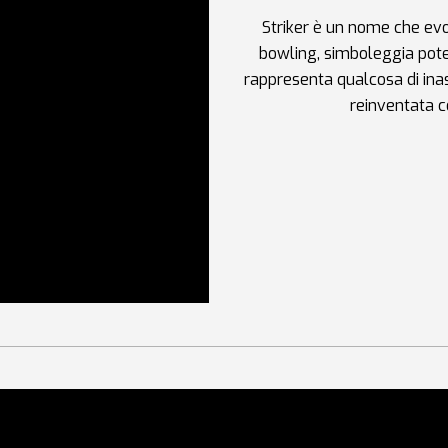
Striker è un nome che ev
bowling, simboleggia poten
rappresenta qualcosa di ina
reinventata c