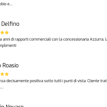
bbio e…
 Delfino
anni di rapporti commerciali con la concessionaria Azzurra, la c
omplimenti
 Roasio
za decisamente positiva sotto tutti i punti di vista. Cliente t
i.…