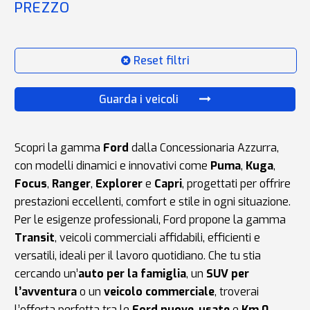
PREZZO
Reset filtri
Guarda i veicoli
Scopri la gamma
Ford
dalla
Concessionaria Azzurra
,
con modelli dinamici e innovativi come
Puma
,
Kuga
,
Focus
,
Ranger
,
Explorer
e
Capri
, progettati per offrire
prestazioni eccellenti, comfort e stile in ogni situazione.
Per le esigenze professionali, Ford propone la gamma
Transit
, veicoli commerciali affidabili, efficienti e
versatili, ideali per il lavoro quotidiano. Che tu stia
cercando un’
auto per la famiglia
, un
SUV per
l’avventura
o un
veicolo commerciale
, troverai
l’offerta perfetta tra le
Ford nuove
,
usate
e
Km 0