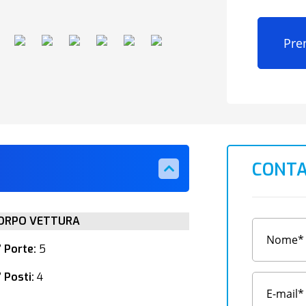
Pre
CONTA
ORPO VETTURA
° Porte:
5
 Posti:
4