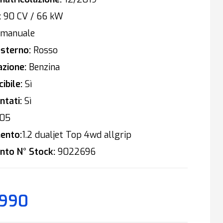
:
90 CV / 66 kW
manuale
sterno:
Rosso
zione:
Benzina
ibile:
Sì
tati:
Sì
05
ento:
1.2 dualjet Top 4wd allgrip
nto N° Stock:
9022696
.990