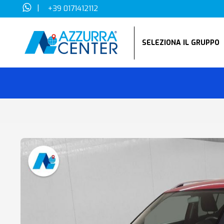
|
+39 0171412112
SELEZIONA IL GRUPP