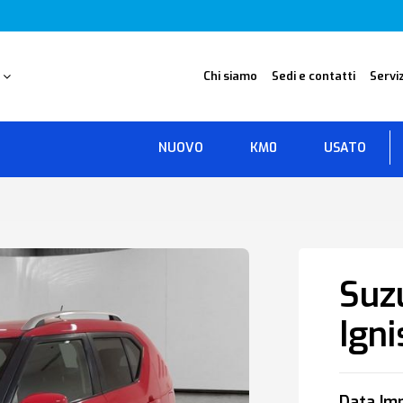
O
Chi siamo
Sedi e contatti
Serviz
NUOVO
KM0
USATO
Suz
Igni
Data Imm