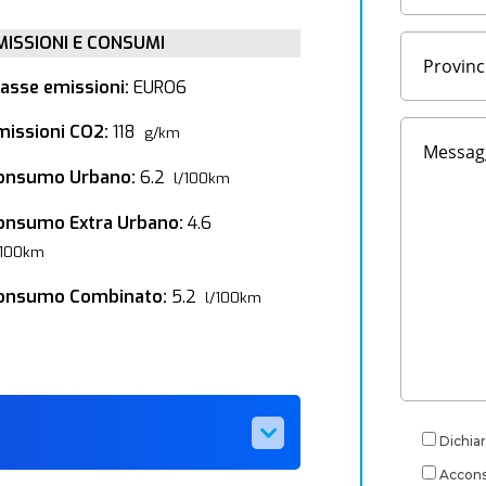
MISSIONI E CONSUMI
lasse emissioni:
EURO6
missioni CO2:
118
g/km
onsumo Urbano:
6.2
l/100km
onsumo Extra Urbano:
4.6
/100km
onsumo Combinato:
5.2
l/100km
Dichiar
Acconse