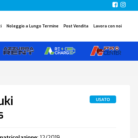
i
Noleggio a Lungo Termine
Post Vendita
Lavora con noi
uki
USATO
s
atricolazione:
12/2019