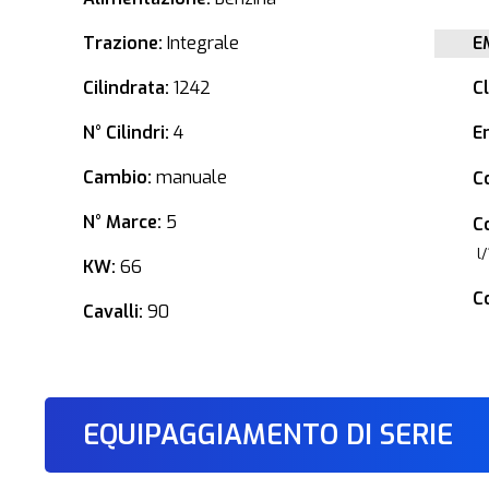
Trazione:
Integrale
E
Cilindrata:
1242
C
N° Cilindri:
4
E
Cambio:
manuale
C
N° Marce:
5
C
l
KW:
66
C
Cavalli:
90
EQUIPAGGIAMENTO DI SERIE