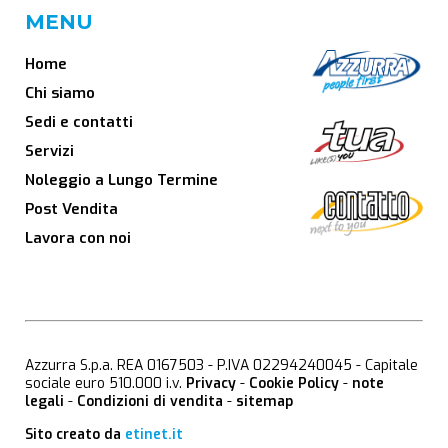
MENU
Home
Chi siamo
Sedi e contatti
Servizi
Noleggio a Lungo Termine
Post Vendita
Lavora con noi
Azzurra S.p.a. REA 0167503 - P.IVA 02294240045 - Capitale
sociale euro 510.000 i.v.
Privacy
-
Cookie Policy
-
note
legali
-
Condizioni di vendita
-
sitemap
Sito creato da
etinet.it