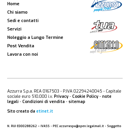
Home
Chi siamo
Sedi e contatti
Servizi
Noleggio a Lungo Termine
Post Vendita
Lavora con noi
Azzurra S.p.a. REA 0167503 - P.IVA 02294240045 - Capitale
sociale euro 510.000 i.v.
Privacy
-
Cookie Policy
-
note
legali
-
Condizioni di vendita
-
sitemap
Sito creato da
etinet.it
N. RUI E000288262 –
IVASS
- PEC
azzurraspa@open.legalmail.it
- Soggetto