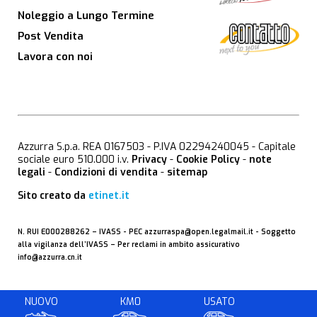
Noleggio a Lungo Termine
Post Vendita
Lavora con noi
Azzurra S.p.a. REA 0167503 - P.IVA 02294240045 - Capitale
sociale euro 510.000 i.v.
Privacy
-
Cookie Policy
-
note
legali
-
Condizioni di vendita
-
sitemap
Sito creato da
etinet.it
N. RUI E000288262 –
IVASS
- PEC
azzurraspa@open.legalmail.it
- Soggetto
alla vigilanza dell’IVASS – Per reclami in ambito assicurativo
info@azzurra.cn.it
NUOVO
KM0
USATO