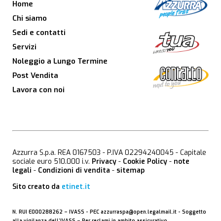
Home
Chi siamo
Sedi e contatti
Servizi
Noleggio a Lungo Termine
Post Vendita
Lavora con noi
Azzurra S.p.a. REA 0167503 - P.IVA 02294240045 - Capitale
sociale euro 510.000 i.v.
Privacy
-
Cookie Policy
-
note
legali
-
Condizioni di vendita
-
sitemap
Sito creato da
etinet.it
N. RUI E000288262 –
IVASS
- PEC
azzurraspa@open.legalmail.it
- Soggetto
alla vigilanza dell’IVASS – Per reclami in ambito assicurativo