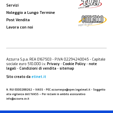
Servizi
Noleggio a Lungo Termine
Post Vendita
Lavora con noi
Azzurra S.p.a. REA 0167503 - P.IVA 02294240045 - Capitale
sociale euro 510.000 i.v.
Privacy
-
Cookie Policy
-
note
legali
-
Condizioni di vendita
-
sitemap
Sito creato da
etinet.it
N. RUI E000288262 –
IVASS
- PEC
azzurraspa@open.legalmail.it
- Soggetto
alla vigilanza dell’IVASS – Per reclami in ambito assicurativo
info@azzurra.cn.it