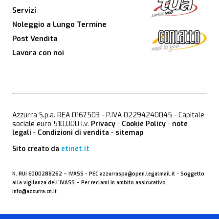
Servizi
Noleggio a Lungo Termine
Post Vendita
Lavora con noi
Azzurra S.p.a. REA 0167503 - P.IVA 02294240045 - Capitale
sociale euro 510.000 i.v.
Privacy
-
Cookie Policy
-
note
legali
-
Condizioni di vendita
-
sitemap
Sito creato da
etinet.it
N. RUI E000288262 –
IVASS
- PEC
azzurraspa@open.legalmail.it
- Soggetto
alla vigilanza dell’IVASS – Per reclami in ambito assicurativo
info@azzurra.cn.it