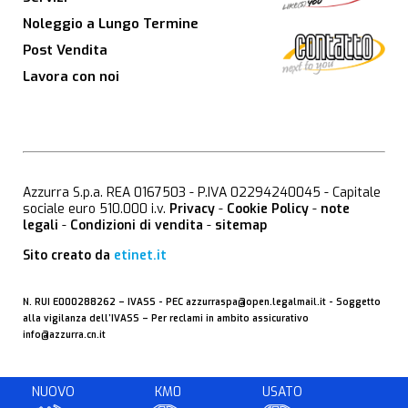
Noleggio a Lungo Termine
Post Vendita
Lavora con noi
Azzurra S.p.a. REA 0167503 - P.IVA 02294240045 - Capitale
sociale euro 510.000 i.v.
Privacy
-
Cookie Policy
-
note
legali
-
Condizioni di vendita
-
sitemap
Sito creato da
etinet.it
N. RUI E000288262 –
IVASS
- PEC
azzurraspa@open.legalmail.it
- Soggetto
alla vigilanza dell’IVASS – Per reclami in ambito assicurativo
info@azzurra.cn.it
NUOVO
KM0
USATO