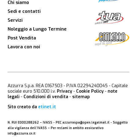
Chi siamo
Sedi e contatti
Servizi
Noleggio a Lungo Termine
Post Vendita
Lavora con noi
Azzurra S.p.a. REA 0167503 - P.IVA 02294240045 - Capitale
sociale euro 510.000 i.v.
Privacy
-
Cookie Policy
-
note
legali
-
Condizioni di vendita
-
sitemap
Sito creato da
etinet.it
N. RUI E000288262 –
IVASS
- PEC
azzurraspa@open.legalmail.it
- Soggetto
alla vigilanza dell’IVASS – Per reclami in ambito assicurativo
info@azzurra.cn.it