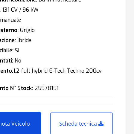
:
131 CV / 96 kW
manuale
sterno:
Grigio
zione:
Ibrida
ibile:
Sì
tati:
No
ento:
1.2 full hybrid E-Tech Techno 200cv
nto N° Stock:
25578151
nota Veicolo
Scheda tecnica