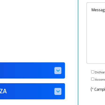
Dichiar
Acconse
(* Campi
ZZA