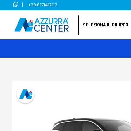
|
+39 0171412112
SELEZIONA IL GRUPP