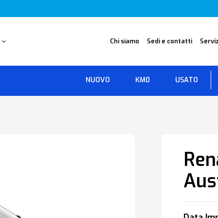
O
Chi siamo
Sedi e contatti
Serviz
NUOVO
KM0
USATO
Ren
Aus
Data Imm