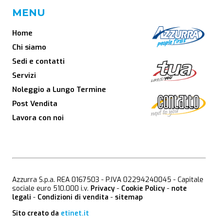
MENU
Home
Chi siamo
Sedi e contatti
Servizi
Noleggio a Lungo Termine
Post Vendita
Lavora con noi
Azzurra S.p.a. REA 0167503 - P.IVA 02294240045 - Capitale
sociale euro 510.000 i.v.
Privacy
-
Cookie Policy
-
note
legali
-
Condizioni di vendita
-
sitemap
Sito creato da
etinet.it