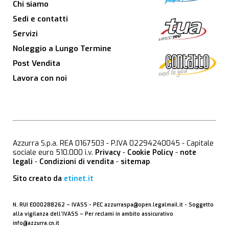
Chi siamo
Sedi e contatti
Servizi
Noleggio a Lungo Termine
Post Vendita
Lavora con noi
Azzurra S.p.a. REA 0167503 - P.IVA 02294240045 - Capitale
sociale euro 510.000 i.v.
Privacy
-
Cookie Policy
-
note
legali
-
Condizioni di vendita
-
sitemap
Sito creato da
etinet.it
N. RUI E000288262 –
IVASS
- PEC
azzurraspa@open.legalmail.it
- Soggetto
alla vigilanza dell’IVASS – Per reclami in ambito assicurativo
info@azzurra.cn.it