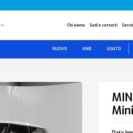
O
Chi siamo
Sedi e contatti
Serviz
NUOVO
KM0
USATO
MIN
Mini
Data Imm