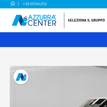
|
+39 0171412112
SELEZIONA IL GRUPP