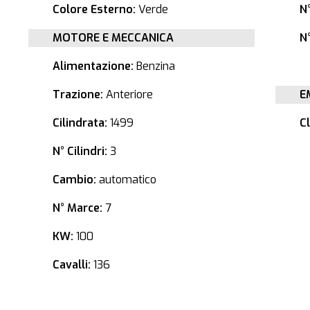
Colore Esterno:
Verde
N
MOTORE E MECCANICA
N°
Alimentazione:
Benzina
Trazione:
Anteriore
E
Cilindrata:
1499
C
N° Cilindri:
3
Cambio:
automatico
N° Marce:
7
KW:
100
Cavalli:
136