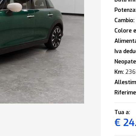
Potenza
Cambio:
Colore e
Alimenta
Iva deduc
Neopaten
Km:
236
Allestim
Riferime
Tua a:
€ 24