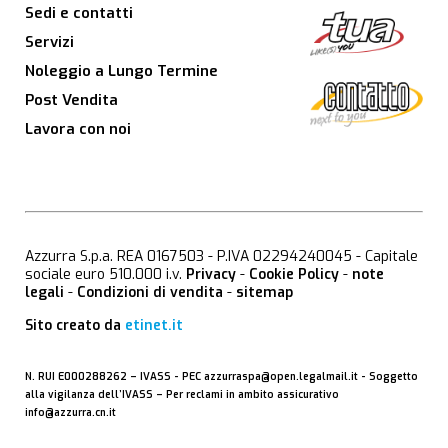
Sedi e contatti
Servizi
Noleggio a Lungo Termine
Post Vendita
Lavora con noi
Azzurra S.p.a. REA 0167503 - P.IVA 02294240045 - Capitale
sociale euro 510.000 i.v.
Privacy
-
Cookie Policy
-
note
legali
-
Condizioni di vendita
-
sitemap
Sito creato da
etinet.it
N. RUI E000288262 –
IVASS
- PEC
azzurraspa@open.legalmail.it
- Soggetto
alla vigilanza dell’IVASS – Per reclami in ambito assicurativo
info@azzurra.cn.it