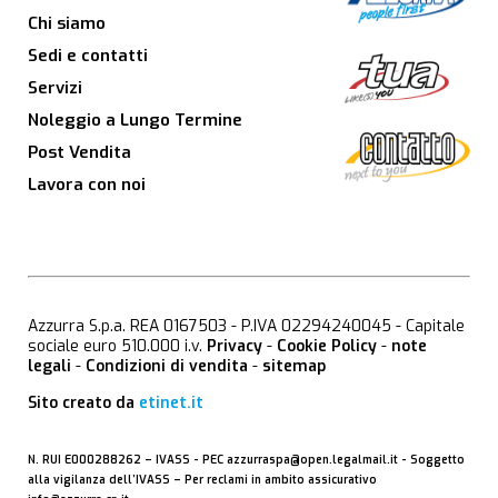
Chi siamo
Sedi e contatti
Servizi
Noleggio a Lungo Termine
Post Vendita
Lavora con noi
Azzurra S.p.a. REA 0167503 - P.IVA 02294240045 - Capitale
sociale euro 510.000 i.v.
Privacy
-
Cookie Policy
-
note
legali
-
Condizioni di vendita
-
sitemap
Sito creato da
etinet.it
N. RUI E000288262 –
IVASS
- PEC
azzurraspa@open.legalmail.it
- Soggetto
alla vigilanza dell’IVASS – Per reclami in ambito assicurativo