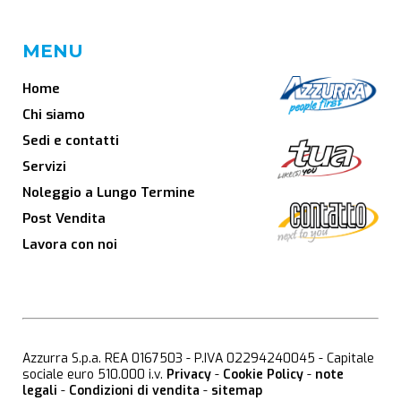
MENU
Home
Chi siamo
Sedi e contatti
Servizi
Noleggio a Lungo Termine
Post Vendita
Lavora con noi
Azzurra S.p.a. REA 0167503 - P.IVA 02294240045 - Capitale
sociale euro 510.000 i.v.
Privacy
-
Cookie Policy
-
note
legali
-
Condizioni di vendita
-
sitemap