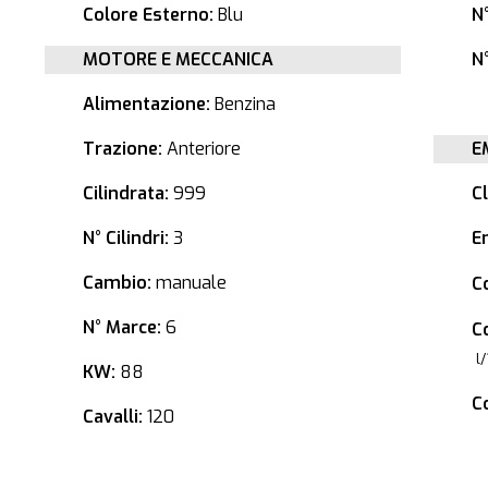
Colore Esterno:
Blu
N
MOTORE E MECCANICA
N°
Alimentazione:
Benzina
Trazione:
Anteriore
E
Cilindrata:
999
C
N° Cilindri:
3
E
Cambio:
manuale
C
N° Marce:
6
C
l
KW:
88
C
Cavalli:
120