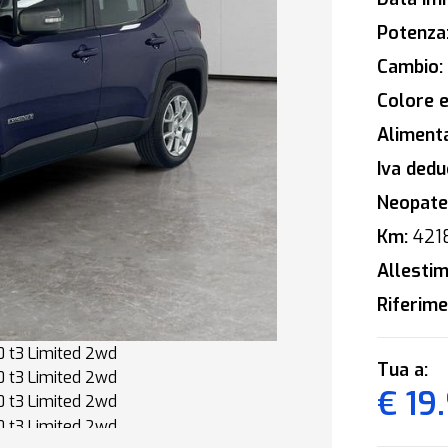
Potenza
Cambio:
Colore e
Alimenta
Iva deduc
Neopaten
Km:
421
Allestim
Riferime
Tua a:
€ 19