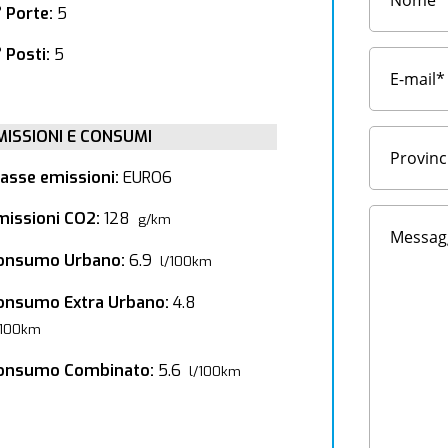
° Porte:
5
 Posti:
5
MISSIONI E CONSUMI
lasse emissioni:
EURO6
missioni CO2:
128
g/km
onsumo Urbano:
6.9
l/100km
onsumo Extra Urbano:
4.8
/100km
onsumo Combinato:
5.6
l/100km