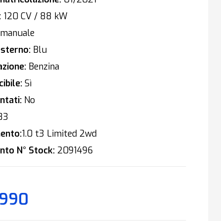
:
120 CV / 88 kW
manuale
sterno:
Blu
zione:
Benzina
ibile:
Sì
tati:
No
83
ento:
1.0 t3 Limited 2wd
nto N° Stock:
2091496
.990