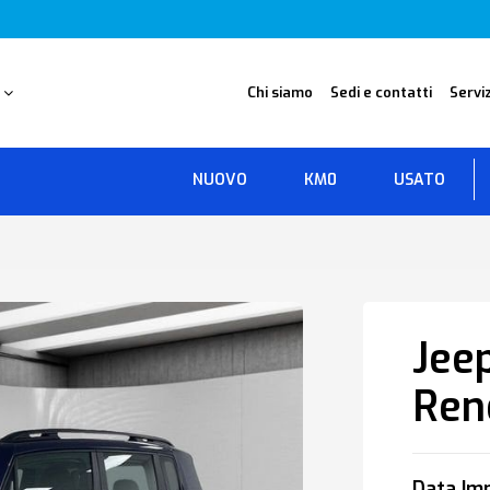
O
Chi siamo
Sedi e contatti
Serviz
NUOVO
KM0
USATO
Jee
Ren
Data Imm