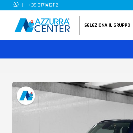
|
+39 0171412112
SELEZIONA IL GRUPP