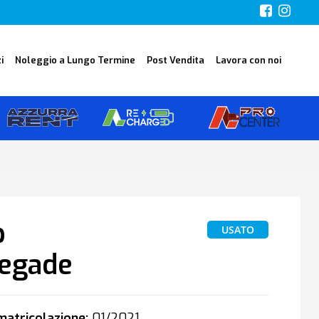
i
Noleggio a Lungo Termine
Post Vendita
Lavora con noi
p
USATO
egade
atricolazione:
01/2021