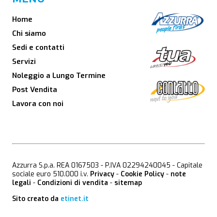
Home
Chi siamo
Sedi e contatti
Servizi
Noleggio a Lungo Termine
Post Vendita
Lavora con noi
Azzurra S.p.a. REA 0167503 - P.IVA 02294240045 - Capitale
sociale euro 510.000 i.v.
Privacy
-
Cookie Policy
-
note
legali
-
Condizioni di vendita
-
sitemap
Sito creato da
etinet.it